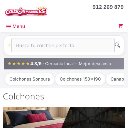
Saltar
912 269 879
al
contenido
Menú
🔍
⭐
4.8/5
· Cercanía local = Mejor descanso
★★★★★
Colchones Sonpura
Colchones 150x190
Canapé
Colchones