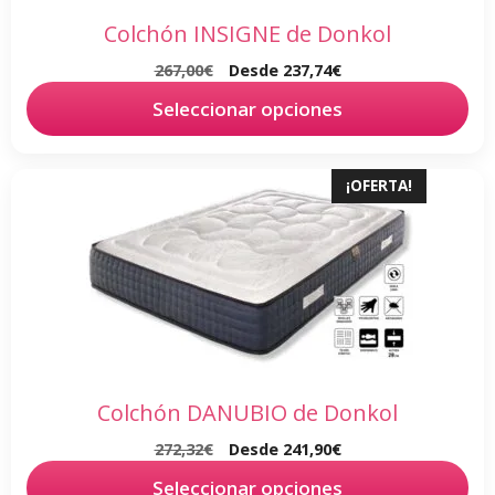
pueden
Colchón INSIGNE de Donkol
elegir
267,00
€
Desde
237,74
€
en
la
Seleccionar opciones
página
de
Este
¡OFERTA!
producto
producto
tiene
múltiples
variantes.
Las
opciones
se
pueden
Colchón DANUBIO de Donkol
elegir
272,32
€
Desde
241,90
€
en
la
Seleccionar opciones