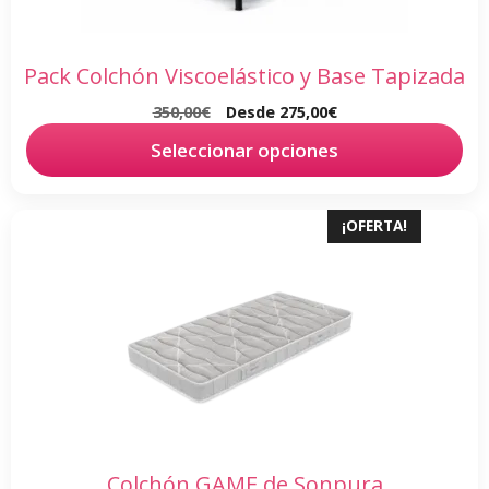
se
pueden
elegir
Pack Colchón Viscoelástico y Base Tapizada
en
350,00
€
Desde
275,00
€
la
página
Seleccionar opciones
de
producto
Este
¡OFERTA!
producto
tiene
múltiples
variantes.
Las
opciones
se
pueden
elegir
Colchón GAME de Sonpura