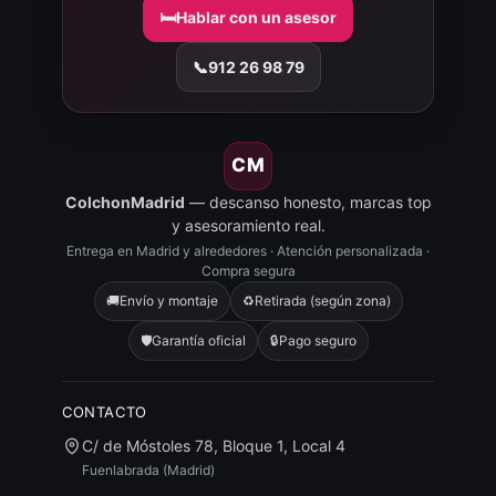
🛏️
Hablar con un asesor
📞
912 26 98 79
CM
ColchonMadrid
— descanso honesto, marcas top
y asesoramiento real.
Entrega en Madrid y alrededores · Atención personalizada ·
Compra segura
🚚
Envío y montaje
♻️
Retirada (según zona)
🛡️
Garantía oficial
🔒
Pago seguro
CONTACTO
C/ de Móstoles 78, Bloque 1, Local 4
Fuenlabrada (Madrid)