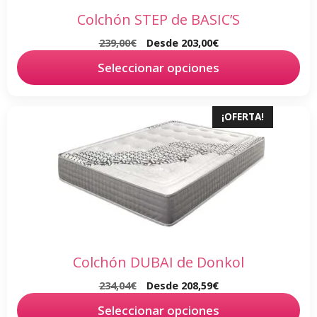
en
Colchón STEP de BASIC’S
la
239,00
€
Desde
203,00
€
página
Seleccionar opciones
de
producto
Este
¡OFERTA!
producto
tiene
múltiples
variantes.
Las
opciones
se
pueden
Colchón DUBAI de Donkol
elegir
234,04
€
Desde
208,59
€
en
la
Seleccionar opciones