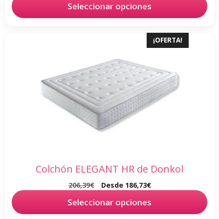
Seleccionar opciones
Este
¡OFERTA!
producto
tiene
múltiples
variantes.
Las
opciones
se
pueden
elegir
en
Colchón ELEGANT HR de Donkol
la
página
206,39
€
Desde
186,73
€
de
Seleccionar opciones
producto