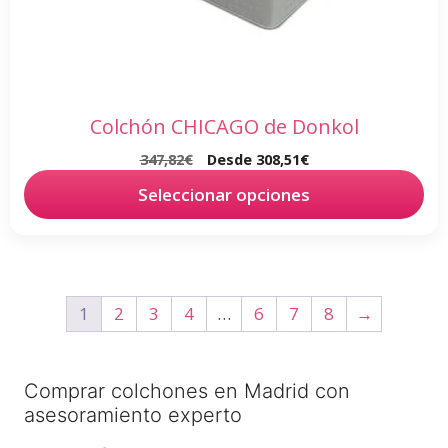
elegir
en
la
página
de
Colchón CHICAGO de Donkol
producto
347,82
€
Desde
308,51
€
Seleccionar opciones
1
2
3
4
…
6
7
8
→
Comprar colchones en Madrid con
asesoramiento experto