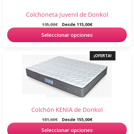
página
de
Colchoneta Juvenil de Donkol
producto
135,00
€
Desde
115,00
€
Seleccionar opciones
Este
¡OFERTA!
producto
tiene
múltiples
variantes.
Las
opciones
se
Colchón KENIA de Donkol
pueden
181,00
€
Desde
155,00
€
elegir
en
Seleccionar opciones