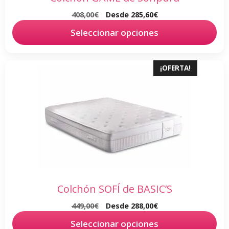
en
408,00
€
Desde
285,60
€
la
página
Seleccionar opciones
de
producto
Este
¡OFERTA!
producto
tiene
múltiples
variantes.
Las
opciones
se
pueden
elegir
Colchón SOFÍ de BASIC’S
en
449,00
€
Desde
288,00
€
la
página
Seleccionar opciones