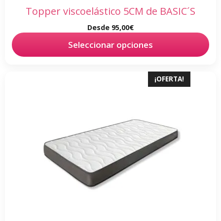
de
Topper viscoelástico 5CM de BASIC´S
producto
Desde
95,00
€
Seleccionar opciones
Este
¡OFERTA!
producto
tiene
múltiples
variantes.
Las
opciones
se
pueden
elegir
en
la