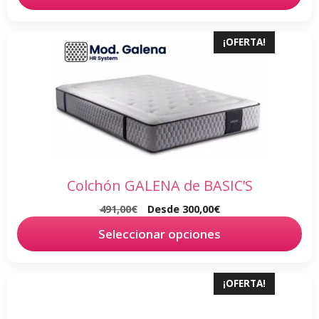
de
producto
Este
¡OFERTA!
producto
tiene
múltiples
variantes.
Las
opciones
se
pueden
Colchón GALENA de BASIC’S
elegir
491,00
€
Desde
300,00
€
en
Seleccionar opciones
la
página
de
Este
¡OFERTA!
producto
producto
tiene