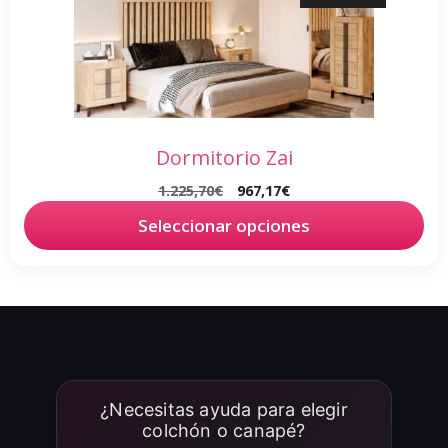
Dormitorio Zai
El
El
1.225,70
€
967,17
€
precio
precio
Seleccionar opciones
original
actual
era:
es:
1.225,70€.
967,17€.
¿Necesitas ayuda para elegir
colchón o canapé?