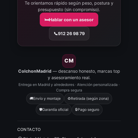
Te orientamos rápido según peso, postura y
presupuesto (sin compromiso).
🛏️
Hablar con un asesor
📞
912 26 98 79
CM
ColchonMadrid
— descanso honesto, marcas top
y asesoramiento real.
Entrega en Madrid y alrededores · Atención personalizada ·
Compra segura
🚚
Envío y montaje
♻️
Retirada (según zona)
🛡️
Garantía oficial
🔒
Pago seguro
CONTACTO