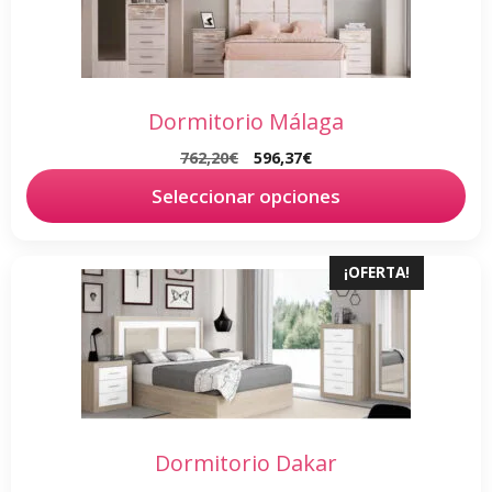
Dormitorio Málaga
El
El
762,20
€
596,37
€
precio
precio
Seleccionar opciones
original
actual
era:
es:
762,20€.
596,37€.
¡OFERTA!
Dormitorio Dakar