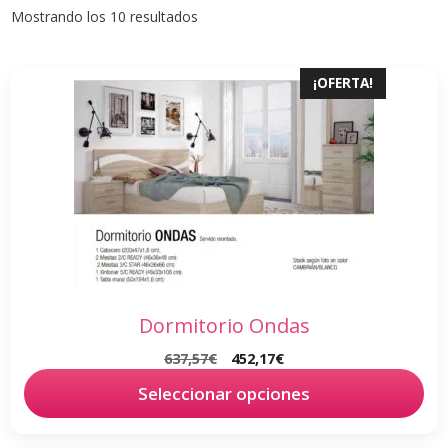
Ordenado
Mostrando los 10 resultados
por
popularidad
¡OFERTA!
Dormitorio Ondas
El
El
637,57
€
452,17
€
precio
precio
Seleccionar opciones
original
actual
era:
es:
637,57€.
452,17€.