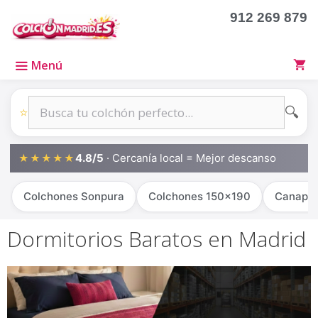
Saltar
912 269 879
al
contenido
Menú
🔍
⭐
4.8/5
· Cercanía local = Mejor descanso
★★★★★
Colchones Sonpura
Colchones 150x190
Canapé
Dormitorios Baratos en Madrid