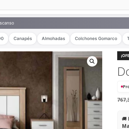
escanso
90
Canapés
Almohadas
Colchones Gomarco
¡OF
D
Pr
767,
🚚
Ma