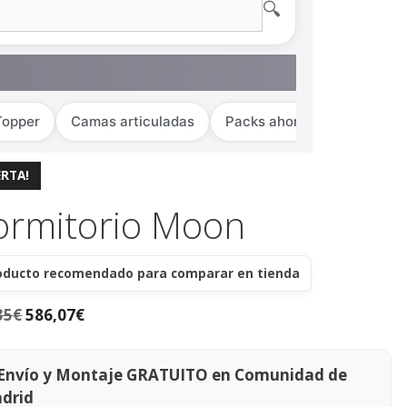
🔍
Topper
Camas articuladas
Packs ahorro
ERTA!
ormitorio Moon
oducto recomendado para comparar en tienda
35
€
586,07
€
Envío y Montaje GRATUITO en Comunidad de
drid