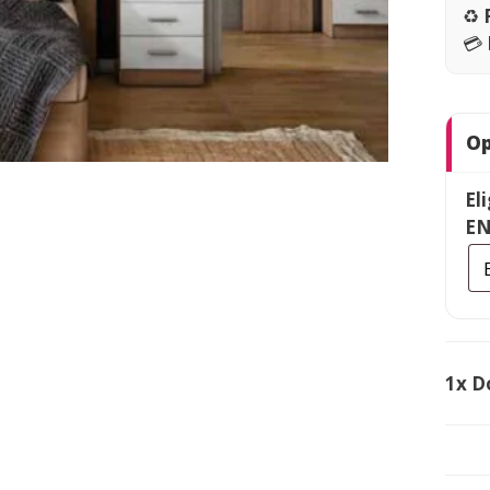
♻️
💳
Op
El
EN
1x
D