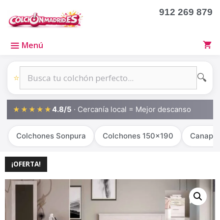
912 269 879
Menú
🔍
⭐
4.8/5
· Cercanía local = Mejor descanso
★★★★★
Colchones Sonpura
Colchones 150x190
Canapé
¡OFERTA!