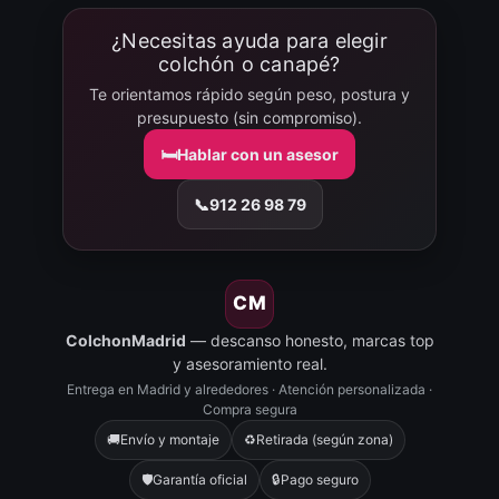
¿Necesitas ayuda para elegir
colchón o canapé?
Te orientamos rápido según peso, postura y
presupuesto (sin compromiso).
🛏️
Hablar con un asesor
📞
912 26 98 79
CM
ColchonMadrid
— descanso honesto, marcas top
y asesoramiento real.
Entrega en Madrid y alrededores · Atención personalizada ·
Compra segura
🚚
Envío y montaje
♻️
Retirada (según zona)
🛡️
Garantía oficial
🔒
Pago seguro