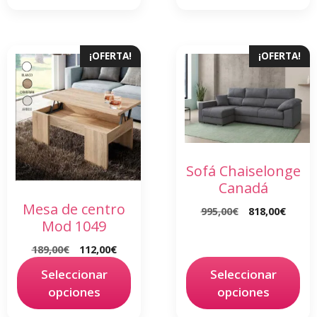
¡OFERTA!
¡OFERTA!
Sofá Chaiselonge
Canadá
Mesa de centro
995,00
€
818,00
€
Mod 1049
189,00
€
112,00
€
Seleccionar
Seleccionar
opciones
opciones