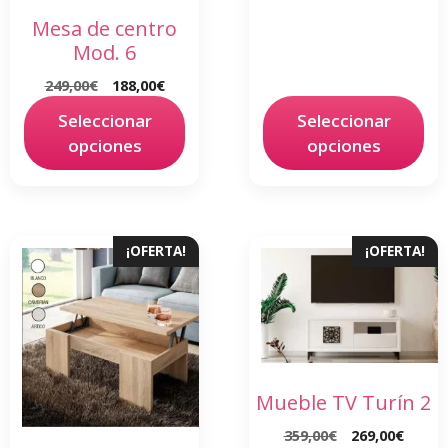
Mesa de centro
Mod. 6
249,00
€
188,00
€
Seleccionar
Seleccionar
opciones
opciones
¡OFERTA!
¡OFERTA!
Mueble TV Turín 2
359,00
€
269,00
€