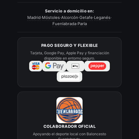
Servicio a domicilio en:
Madrid
·
Móstoles
·
Alcorcón
·
Getafe
·
Leganés
·
Fuenlabrada
·
Parla
PAGO SEGURO Y FLEXIBLE
Tarjeta, Google Pay, Apple Pay y financiación
disponible en entorno seguro.
COLABORADOR OFICIAL
Apoyando el deporte local con Baloncesto