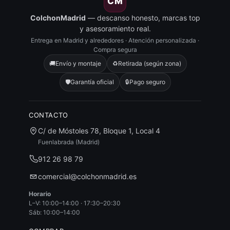
CM
ColchonMadrid
— descanso honesto, marcas top
y asesoramiento real.
Entrega en Madrid y alrededores · Atención personalizada ·
Compra segura
🚚
Envío y montaje
♻️
Retirada (según zona)
🛡️
Garantía oficial
🔒
Pago seguro
CONTACTO
C/ de Móstoles 78, Bloque 1, Local 4
Fuenlabrada (Madrid)
912 26 98 79
comercial@colchonmadrid.es
Horario
L–V: 10:00–14:00 · 17:30–20:30
Sáb: 10:00–14:00