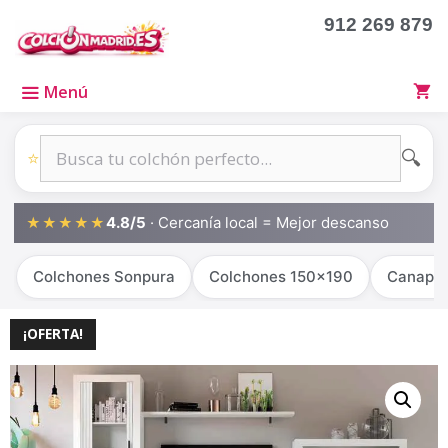
912 269 879
Menú
🔍
⭐
4.8/5
· Cercanía local = Mejor descanso
★★★★★
Colchones Sonpura
Colchones 150x190
Canapé
¡OFERTA!