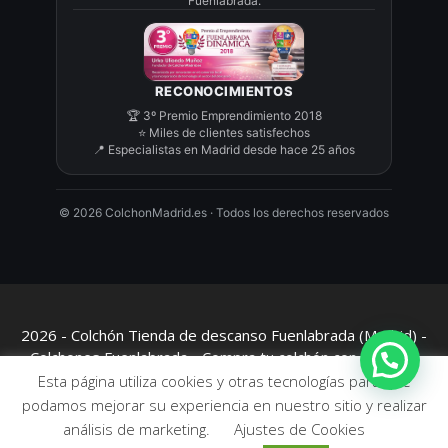
Fuenlabrada.
RECONOCIMIENTOS
🏆 3º Premio Emprendimiento 2018
⭐ Miles de clientes satisfechos
📍 Especialistas en Madrid desde hace 25 años
©
2026
ColchonMadrid.es · Todos los derechos reservados
2026 - Colchón Tienda de descanso Fuenlabrada (Madrid) -
Colchones Fuenlabrada - Compra tu colchón con el mejor
asesoramiento.
Esta página utiliza cookies y otras tecnologías para que
podamos mejorar su experiencia en nuestro sitio y realizar
análisis de marketing.
Ajustes de Cookies
1.019,00
€