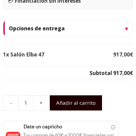
💳
Financiación sin intereses
Opciones de entrega
1x
Salón Elba 47
917,00€
Subtotal
917,00€
-
+
Añadir al carrito
Date un capricho
Tus compras de 60€ a 2000€ financiadas con