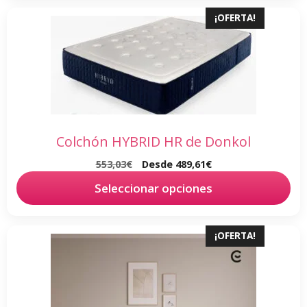
pueden
Este
¡OFERTA!
elegir
producto
en
tiene
la
múltiples
página
variantes.
de
Las
producto
opciones
se
Colchón HYBRID HR de Donkol
pueden
553,03
€
Desde
489,61
€
elegir
en
Seleccionar opciones
la
página
Este
¡OFERTA!
de
producto
producto
tiene
múltiples
variantes.