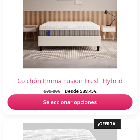
variantes.
Las
opciones
se
pueden
elegir
en
la
página
de
Colchón Emma Fusion Fresh Hybrid
producto
979,00
€
Desde
538,45
€
Seleccionar opciones
Este
¡OFERTA!
producto
tiene