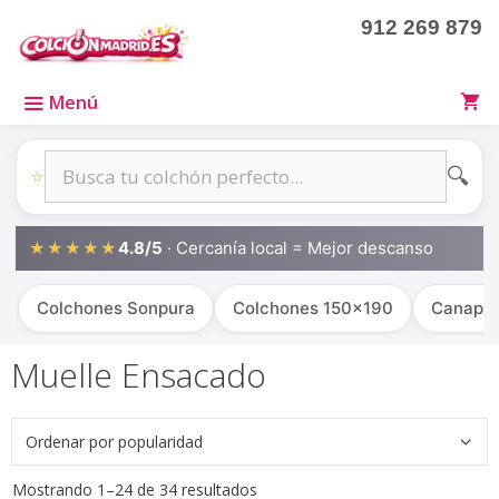
Saltar
912 269 879
al
contenido
Menú
🔍
⭐
4.8/5
· Cercanía local = Mejor descanso
★★★★★
Colchones Sonpura
Colchones 150x190
Canapé
Muelle Ensacado
Ordenado
Mostrando 1–24 de 34 resultados