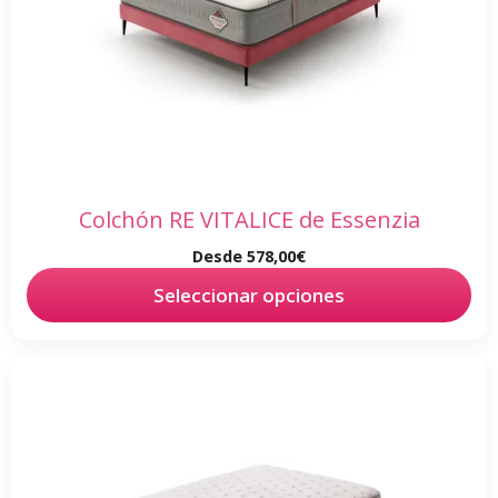
opciones
se
pueden
elegir
en
la
página
de
Colchón RE VITALICE de Essenzia
producto
Desde
578,00
€
Seleccionar opciones
Este
producto
tiene
múltiples
variantes.