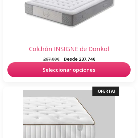
múltiples
variantes.
Las
opciones
se
pueden
Colchón INSIGNE de Donkol
elegir
267,00
€
Desde
237,74
€
en
la
Seleccionar opciones
página
de
Este
¡OFERTA!
producto
producto
tiene
múltiples
variantes.
Las
opciones