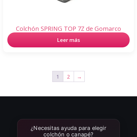
Colchón SPRING TOP 7Z de Gomarco
Leer más
1
2
→
¿Necesitas ayuda para elegir
colchón o canapé?