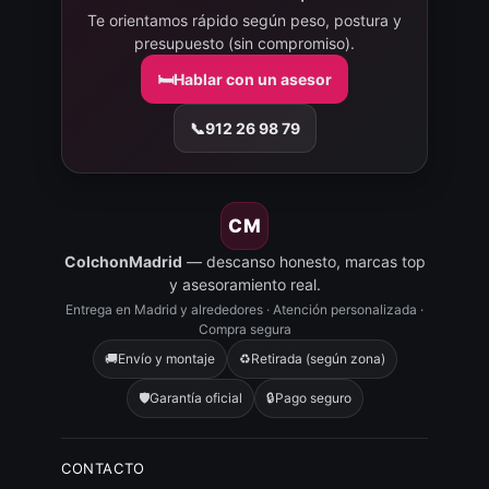
Te orientamos rápido según peso, postura y
presupuesto (sin compromiso).
🛏️
Hablar con un asesor
📞
912 26 98 79
CM
ColchonMadrid
— descanso honesto, marcas top
y asesoramiento real.
Entrega en Madrid y alrededores · Atención personalizada ·
Compra segura
🚚
Envío y montaje
♻️
Retirada (según zona)
🛡️
Garantía oficial
🔒
Pago seguro
CONTACTO