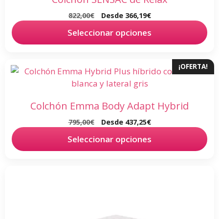
en
822,00
€
Desde
366,19
€
la
página
Seleccionar opciones
de
producto
Este
¡OFERTA!
producto
tiene
múltiples
Colchón Emma Body Adapt Hybrid
variantes.
795,00
€
Desde
437,25
€
Las
opciones
Seleccionar opciones
se
pueden
Este
elegir
producto
en
tiene
la
múltiples
página