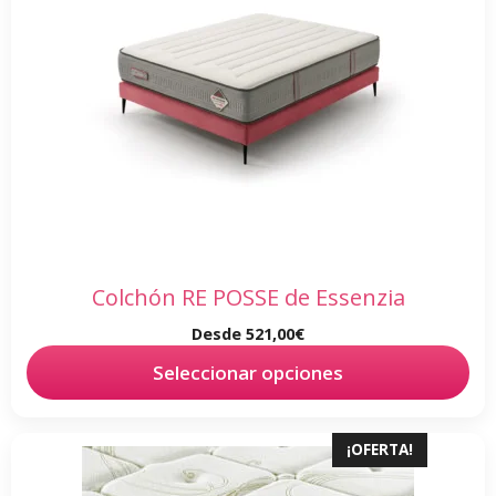
múltiples
variantes.
Las
opciones
se
pueden
elegir
en
la
página
de
Colchón RE POSSE de Essenzia
producto
Desde
521,00
€
Seleccionar opciones
Este
¡OFERTA!
producto