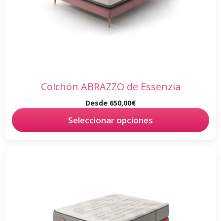
se
pueden
elegir
en
la
página
de
Colchón ABRAZZO de Essenzia
producto
Desde
650,00
€
Seleccionar opciones
Este
producto
tiene
múltiples
variantes.
Las