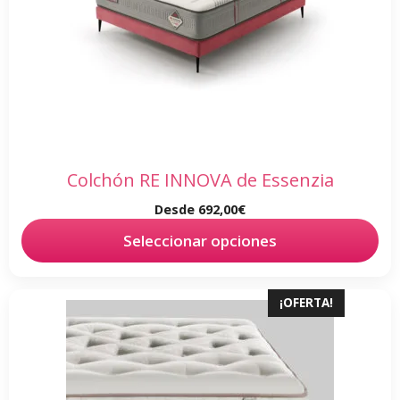
opciones
se
pueden
elegir
en
la
página
de
Colchón RE INNOVA de Essenzia
producto
Desde
692,00
€
Seleccionar opciones
Este
¡OFERTA!
producto
tiene
múltiples
variantes.