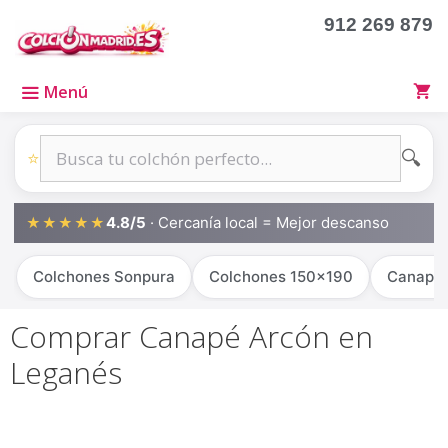
912 269 879
Menú
🔍
⭐
4.8/5
· Cercanía local = Mejor descanso
★★★★★
Colchones Sonpura
Colchones 150x190
Canapé
Comprar Canapé Arcón en
Leganés