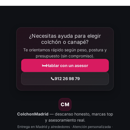
¿Necesitas ayuda para elegir
colchón o canapé?
Te orientamos rápido según peso, postura y
presupuesto (sin compromiso).
🛏️
Hablar con un asesor
📞
912 26 98 79
CM
ColchonMadrid
— descanso honesto, marcas top
y asesoramiento real.
Entrega en Madrid y alrededores · Atención personalizada ·