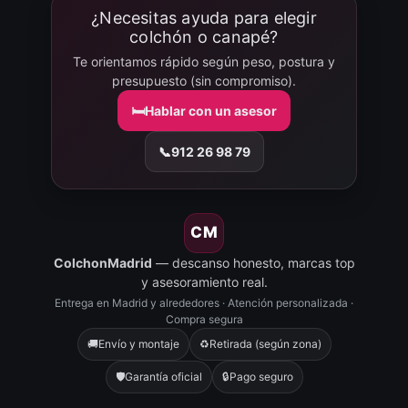
¿Necesitas ayuda para elegir
colchón o canapé?
Te orientamos rápido según peso, postura y
presupuesto (sin compromiso).
🛏️
Hablar con un asesor
📞
912 26 98 79
CM
ColchonMadrid
— descanso honesto, marcas top
y asesoramiento real.
Entrega en Madrid y alrededores · Atención personalizada ·
Compra segura
🚚
Envío y montaje
♻️
Retirada (según zona)
🛡️
Garantía oficial
🔒
Pago seguro