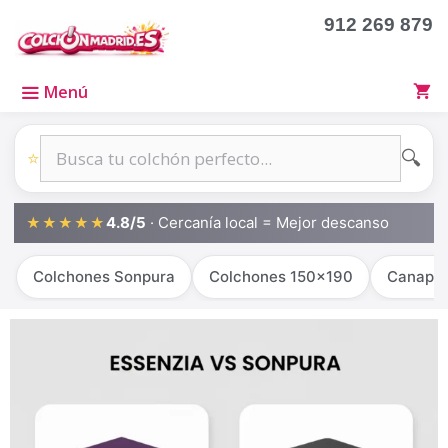
912 269 879
Menú
🔍
⭐
4.8/5
· Cercanía local = Mejor descanso
★★★★★
Colchones Sonpura
Colchones 150x190
Canapé