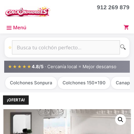
912 269 879
Menú
🔍
⭐
4.8/5
· Cercanía local = Mejor descanso
★★★★★
Colchones Sonpura
Colchones 150x190
Canapé
¡OFERTA!