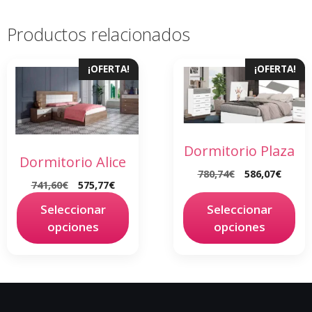
Productos relacionados
¡OFERTA!
¡OFERTA!
Dormitorio Plaza
Dormitorio Alice
780,74
€
586,07
€
741,60
€
575,77
€
Seleccionar
Seleccionar
opciones
opciones