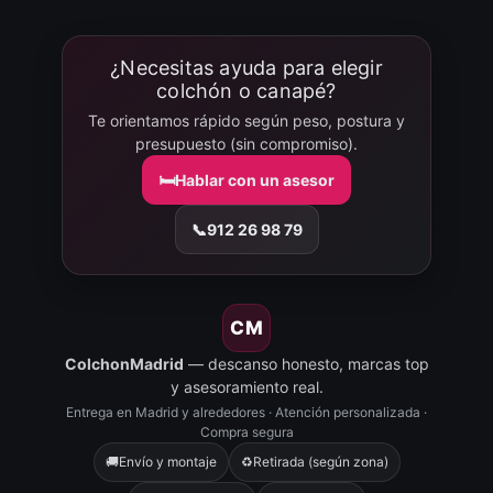
¿Necesitas ayuda para elegir
colchón o canapé?
Te orientamos rápido según peso, postura y
presupuesto (sin compromiso).
🛏️
Hablar con un asesor
📞
912 26 98 79
CM
ColchonMadrid
— descanso honesto, marcas top
y asesoramiento real.
Entrega en Madrid y alrededores · Atención personalizada ·
Compra segura
🚚
Envío y montaje
♻️
Retirada (según zona)