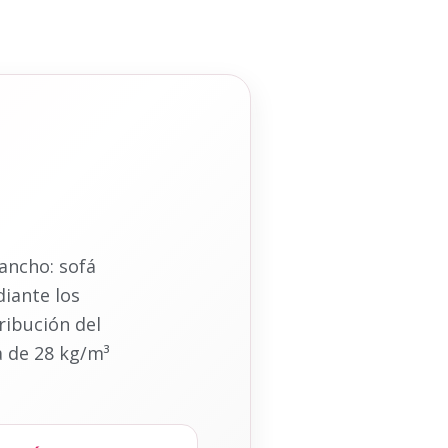
ancho: sofá
diante los
tribución del
a de 28 kg/m³