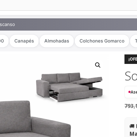
escanso
90
Canapés
Almohadas
Colchones Gomarco
¡OF
So
As
793,
🚚
Ma