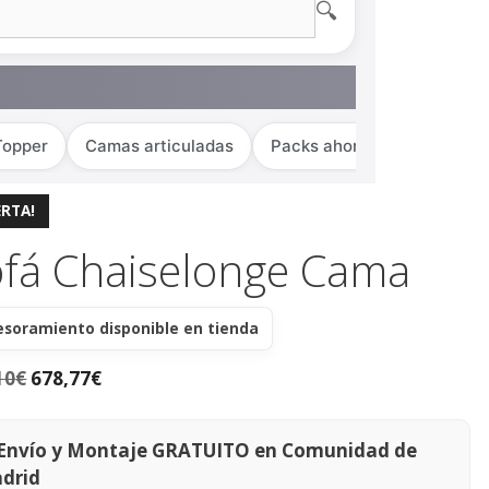
🔍
Topper
Camas articuladas
Packs ahorro
ERTA!
fá Chaiselonge Cama
esoramiento disponible en tienda
10
€
678,77
€
Envío y Montaje GRATUITO en Comunidad de
drid