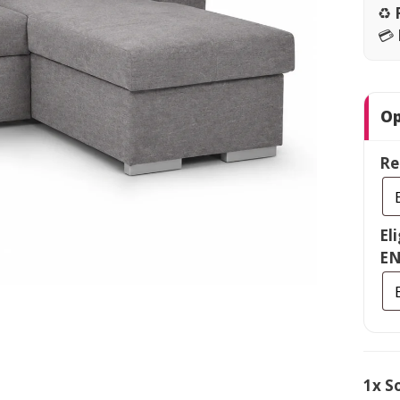
♻️
💳
Op
Re
El
EN
1x
S