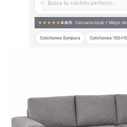
⭐
4.8/5
· Cercanía local = Mejor d
★★★★★
Colchones Sonpura
Colchones 150x1