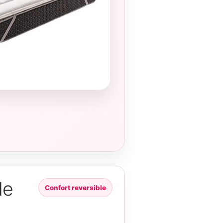
de
Confort reversible