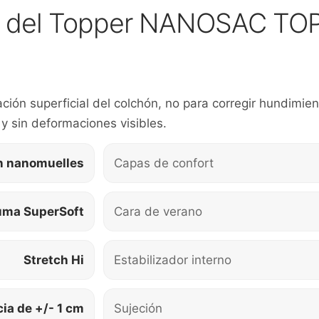
cas del Topper NANOSAC TO
ción superficial del colchón, no para corregir hundimie
y sin deformaciones visibles.
n nanomuelles
Capas de confort
uma SuperSoft
Cara de verano
Stretch Hi
Estabilizador interno
cia de +/- 1 cm
Sujeción