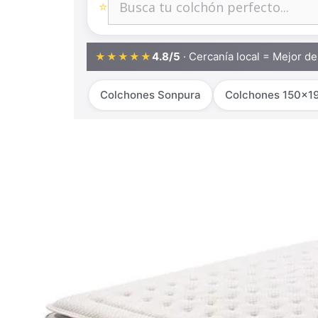
⭐
4.8/5
· Cercanía local = Mejor d
★★★★★
Colchones Sonpura
Colchones 150x1