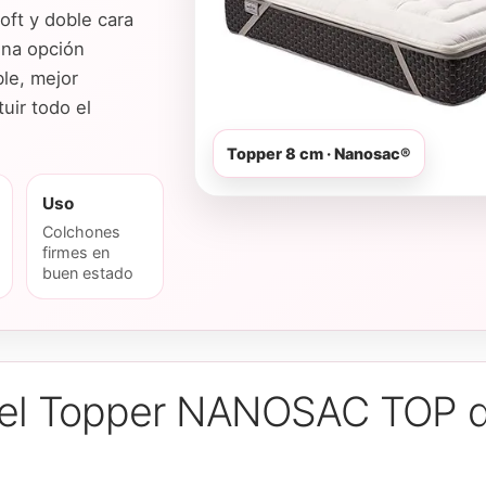
ft y doble cara
una opción
le, mejor
uir todo el
Topper 8 cm · Nanosac®
Uso
Colchones
firmes en
buen estado
s del Topper NANOSAC TOP 