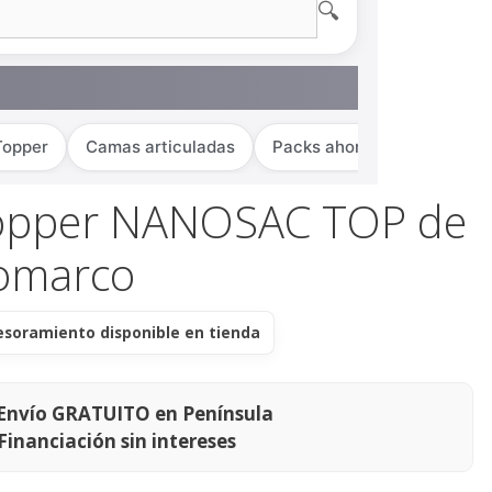
🔍
Topper
Camas articuladas
Packs ahorro
opper NANOSAC TOP de
omarco
esoramiento disponible en tienda
Envío GRATUITO en Península
Financiación sin intereses