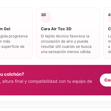
3D
4
um Gel
Cara Air Tex 3D
C
gida progresiva
El tejido técnico favorece la
L
ón más
circulación de aire y puede
m
a superficie de
resultar útil cuando se busca
a
una sensación menos cálida.
d
tu colchón?
Co
altura final y compatibilidad con tu equipo de