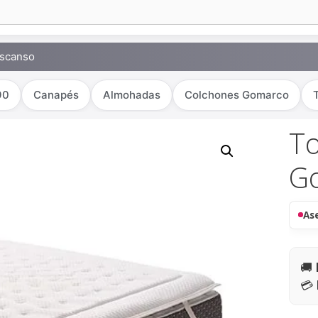
escanso
90
Canapés
Almohadas
Colchones Gomarco
T
G
As
🚚
💳