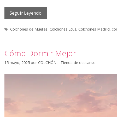
Seguir Leyendo
Etiquetas
Colchones de Muelles
,
Colchones Ecus
,
Colchones Madrid
,
co
Cómo Dormir Mejor
15 mayo, 2025
por
COLCHÓN – Tienda de descanso