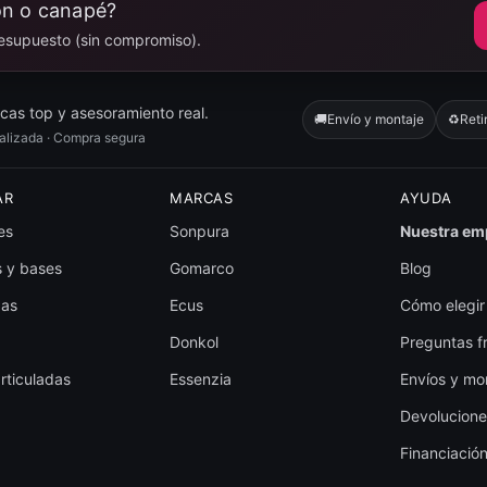
ón o canapé?
esupuesto (sin compromiso).
as top y asesoramiento real.
🚚
Envío y montaje
♻️
Reti
nalizada · Compra segura
AR
MARCAS
AYUDA
es
Sonpura
Nuestra em
 y bases
Gomarco
Blog
das
Ecus
Cómo elegir
Donkol
Preguntas f
rticuladas
Essenzia
Envíos y mo
Devolucione
Financiació