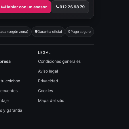
🛏️
Hablar con un asesor
📞
912 26 98 79
rada (según zona)
🛡️
Garantía oficial
🔒
Pago seguro
LEGAL
presa
Condiciones generales
Aviso legal
 tu colchón
Privacidad
recuentes
Cookies
ntaje
Mapa del sitio
s y garantía
n