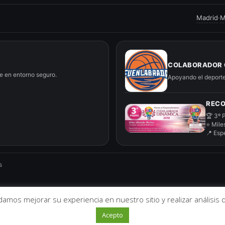
Madrid
·
M
COLABORADOR 
le en entorno seguro.
Apoyando el deporte
RECO
🏆 3º 
⭐ Mile
📍 Esp
s
odamos mejorar su experiencia en nuestro sitio y realizar análisis
Acepto
 - Colchón Tienda de descanso Fuenlabrada (Madrid) - Colchones