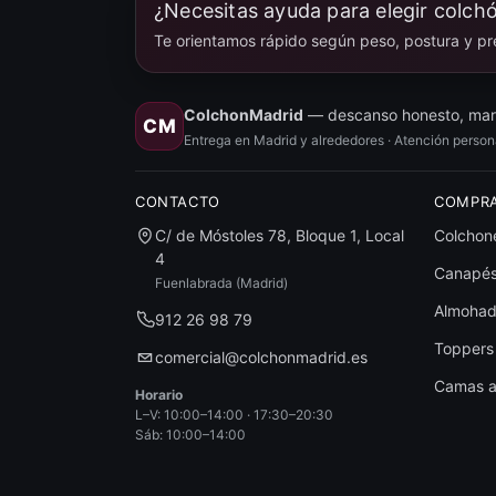
¿Necesitas ayuda para elegir colch
Te orientamos rápido según peso, postura y pr
ColchonMadrid
— descanso honesto, marc
CM
Entrega en Madrid y alrededores · Atención perso
CONTACTO
COMPR
C/ de Móstoles 78, Bloque 1, Local
Colchon
4
Canapés
Fuenlabrada (Madrid)
Almoha
912 26 98 79
Toppers
comercial@colchonmadrid.es
Camas a
Horario
L–V: 10:00–14:00 · 17:30–20:30
Sáb: 10:00–14:00