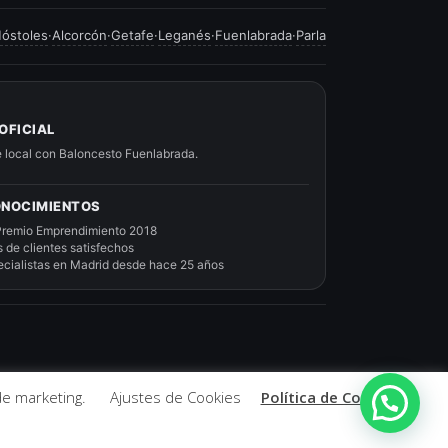
óstoles
·
Alcorcón
·
Getafe
·
Leganés
·
Fuenlabrada
·
Parla
OFICIAL
 local con Baloncesto Fuenlabrada.
NOCIMIENTOS
Premio Emprendimiento 2018
s de clientes satisfechos
ecialistas en Madrid desde hace 25 años
 de marketing.
Ajustes de Cookies
Política de Cookies
 Fuenlabrada - Compra tu colchón con el mejor asesoramiento.