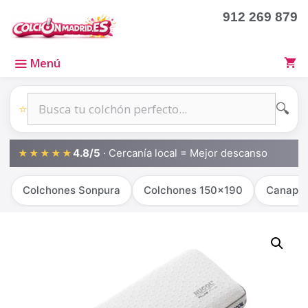
912 269 879
Menú
🔍
⭐
4.8/5
· Cercanía local = Mejor descanso
★★★★★
Colchones Sonpura
Colchones 150x190
Canapé