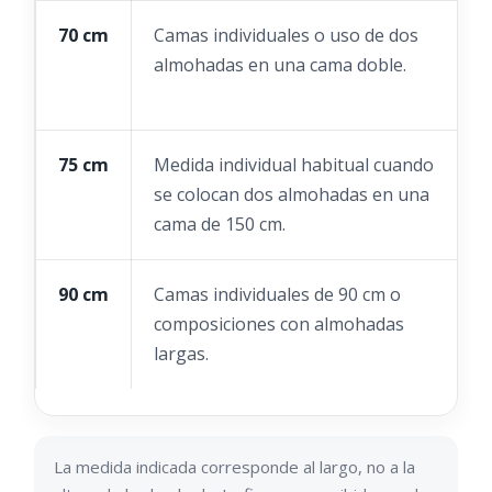
70 cm
Camas individuales o uso de dos
C
almohadas en una cama doble.
a
l
75 cm
Medida individual habitual cuando
P
se colocan dos almohadas en una
a
cama de 150 cm.
p
90 cm
Camas individuales de 90 cm o
R
composiciones con almohadas
d
largas.
e
La medida indicada corresponde al largo, no a la