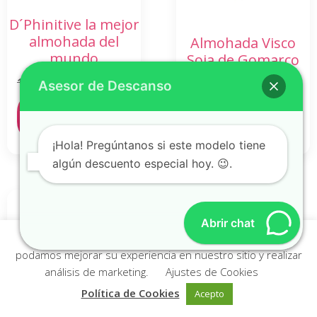
D´Phinitive la mejor
almohada del
Almohada Visco
mundo
Soja de Gomarco
115,00
€
Desde
89,00
€
Desde
39,00
€
Asesor de Descanso
Seleccionar
Seleccionar
opciones
opciones
¡Hola! Pregúntanos si este modelo tiene
algún descuento especial hoy. 😉.
¡OFERTA!
Abrir chat
Esta página utiliza cookies y otras tecnologías para que
podamos mejorar su experiencia en nuestro sitio y realizar
análisis de marketing.
Ajustes de Cookies
Desde
74,00
€
Política de Cookies
Acepto