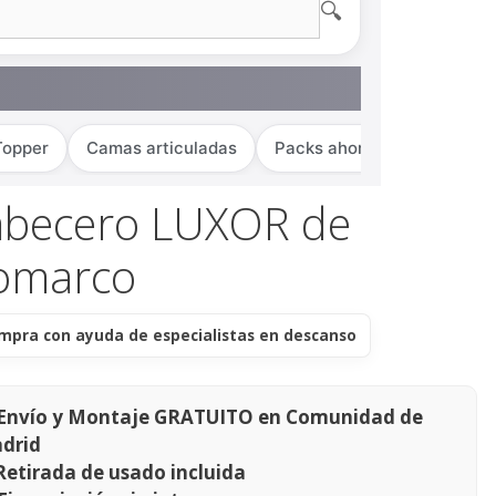
🔍
Topper
Camas articuladas
Packs ahorro
abecero LUXOR de
omarco
mpra con ayuda de especialistas en descanso
Envío y Montaje GRATUITO en Comunidad de
drid
Retirada de usado incluida