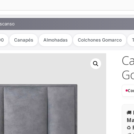
escanso
90
Canapés
Almohadas
Colchones Gomarco
C
G
Co
🚚
Ma
♻️