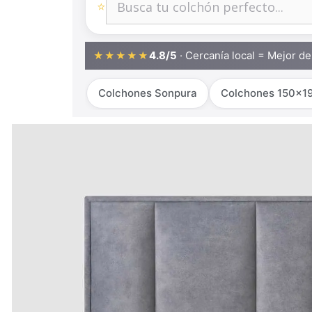
⭐
4.8/5
· Cercanía local = Mejor d
★★★★★
Colchones Sonpura
Colchones 150x1