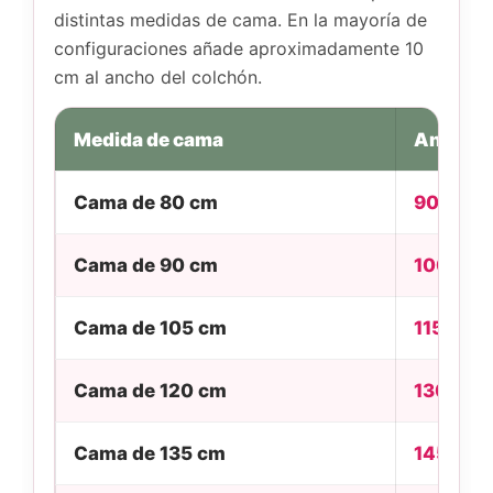
distintas medidas de cama. En la mayoría de
configuraciones añade aproximadamente 10
cm al ancho del colchón.
Medida de cama
Ancho d
Cama de 80 cm
90 cm
Cama de 90 cm
100 cm
Cama de 105 cm
115 cm
Cama de 120 cm
130 cm
Cama de 135 cm
145 cm