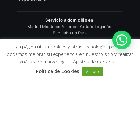
¡Hola! Pregúntanos si este modelo tiene
algún descuento especial hoy. 😉.
Servicio a domicilio en:
Madrid
·
Móstoles
·
Alcorcón
·
Getafe
·
Leganés
·
Fuenlabrada
·
Parla
Abrir chat
Esta página utiliza cookies y otras tecnologías para que
podamos mejorar su experiencia en nuestro sitio y realizar
PAGO SEGURO Y FLEXIBLE
494,00
€
análisis de marketing.
Ajustes de Cookies
Tarjeta, Google Pay, Apple Pay y financiación
Desde
disponible en entorno seguro.
Política de Cookies
370,00
€
Acepto
COLABORADOR OFICIAL