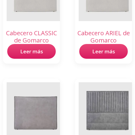
Cabecero CLASSIC
Cabecero ARIEL de
de Gomarco
Gomarco
Leer más
Leer más