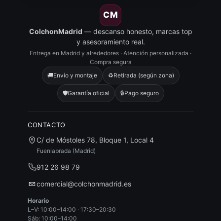
CM
ColchonMadrid
— descanso honesto, marcas top
y asesoramiento real.
Entrega en Madrid y alrededores · Atención personalizada ·
Compra segura
🚚
Envío y montaje
♻️
Retirada (según zona)
🛡️
Garantía oficial
🔒
Pago seguro
CONTACTO
C/ de Móstoles 78, Bloque 1, Local 4
Fuenlabrada (Madrid)
912 26 98 79
comercial@colchonmadrid.es
Horario
L–V: 10:00–14:00 · 17:30–20:30
Sáb: 10:00–14:00