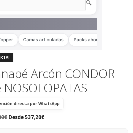
🔍
Topper
Camas articuladas
Packs ahorro
ERTA!
anapé Arcón CONDOR
e NOSOLOPATAS
ención directa por WhatsApp
00
€
Desde
537,20
€