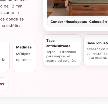
co de 12 mm
slizante lo
ios donde se
Condor · Nosolopatas · Colección
una estética
Tapa
Base robust
antideslizante
Medidas
Armazón de 
Tejido 3D diseñado
con esquinas
Múltiples
para mejorar el
haya maciza.
sliz
opciones
agarre del colchón.
cas