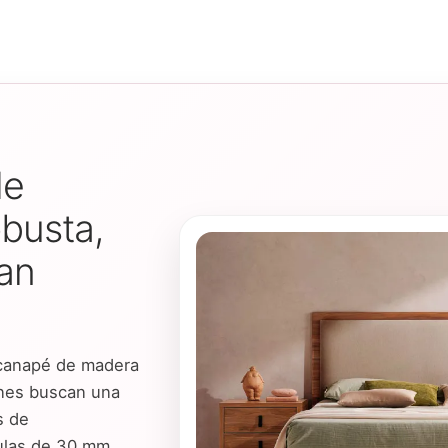
de
busta,
ran
canapé de madera
enes buscan una
s de
culas de 30 mm,