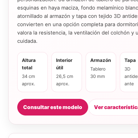
esquinas en haya maciza, fondo melamínico blan
atornillado al armazón y tapa con tejido 3D antide
convierten en una opción completa para dormitor
valora la resistencia, la ventilación del colchón y 
cuidada.
Altura
Interior
Armazón
Tapa
total
útil
Tablero
3D
34 cm
26,5 cm
30 mm
antide
aprox.
aprox.
ante
Consultar este modelo
Ver característi