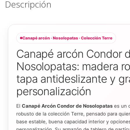
Descripción
Canapé arcón · Nosolopatas · Colección Terre
Canapé arcón Condor 
Nosolopatas: madera ro
tapa antideslizante y g
personalización
El
Canapé Arcón Condor de Nosolopatas
es un 
robusto de la colección Terre, pensado para qui
base estable, buena capacidad interior y opcione
personalización. Su armazón de tablero de partí