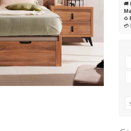
🚚
Ma
♻️
💳