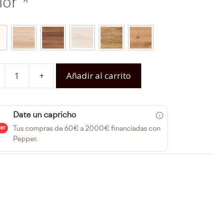
lor
*
+
Añadir al carrito
Date un capricho
Tus compras de 60€ a 2000€ financiadas con
Pepper.