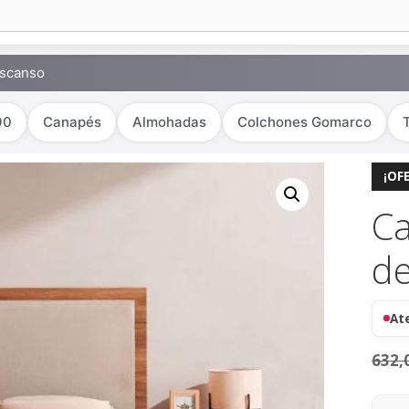
escanso
90
Canapés
Almohadas
Colchones Gomarco
¡OF
C
d
At
632,