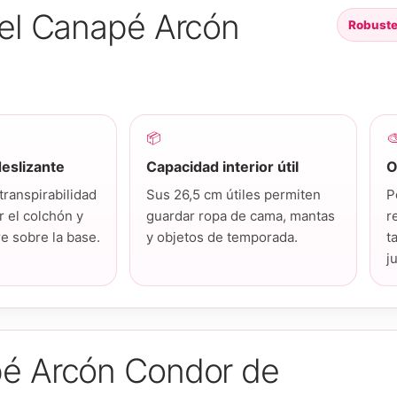
del Canapé Arcón
Robustez
📦

eslizante
Capacidad interior útil
O
 transpirabilidad
Sus 26,5 cm útiles permiten
P
r el colchón y
guardar ropa de cama, mantas
r
e sobre la base.
y objetos de temporada.
t
j
pé Arcón Condor de