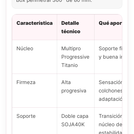
Box perimetral 360º de 80 mm.
Característica
Detalle
Qué aporta al
técnico
Núcleo
Multipro
Soporte firme,
Progressive
y buena indep
Titanio
Firmeza
Alta
Sensación esta
progresiva
colchones firm
adaptación.
Soporte
Doble capa
Transición elás
SOJA40K
núcleo de mue
estabilidad.