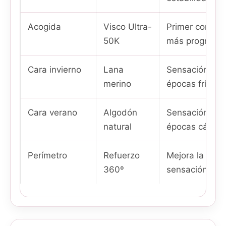
Acogida
Visco Ultra-
Primer contac
50K
más progresivo
Cara invierno
Lana
Sensación más
merino
épocas frías.
Cara verano
Algodón
Sensación más 
natural
épocas cálidas
Perímetro
Refuerzo
Mejora la estab
360º
sensación de s