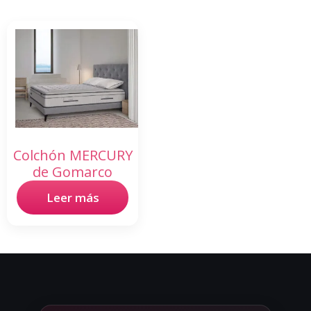
Colchón MERCURY
de Gomarco
Leer más