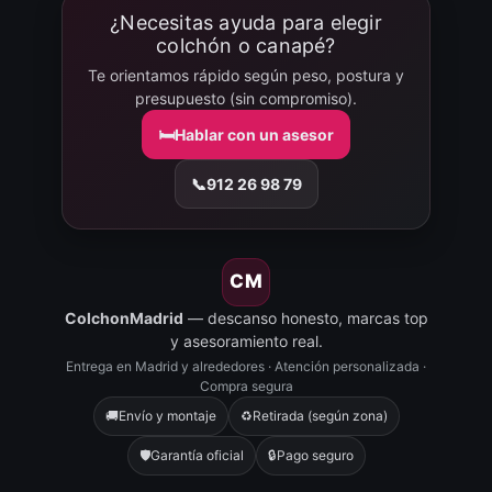
¿Necesitas ayuda para elegir
colchón o canapé?
Te orientamos rápido según peso, postura y
presupuesto (sin compromiso).
🛏️
Hablar con un asesor
📞
912 26 98 79
CM
ColchonMadrid
— descanso honesto, marcas top
y asesoramiento real.
Entrega en Madrid y alrededores · Atención personalizada ·
Compra segura
🚚
Envío y montaje
♻️
Retirada (según zona)
🛡️
Garantía oficial
🔒
Pago seguro