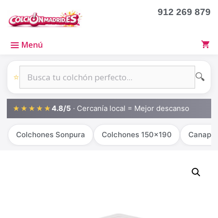
912 269 879
Menú
🔍
⭐
4.8/5
· Cercanía local = Mejor descanso
★★★★★
Colchones Sonpura
Colchones 150x190
Canapé