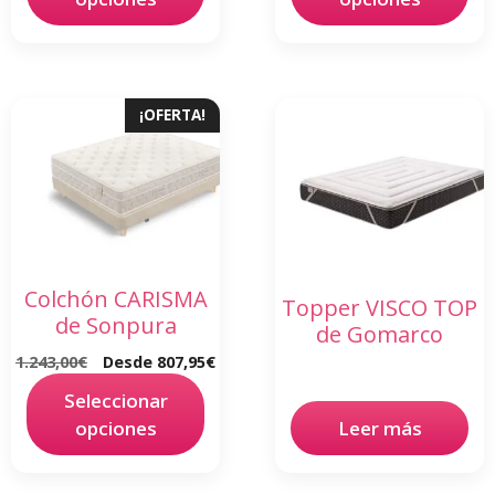
¡OFERTA!
Colchón CARISMA
Topper VISCO TOP
de Sonpura
de Gomarco
1.243,00
€
Desde
807,95
€
Seleccionar
opciones
Leer más