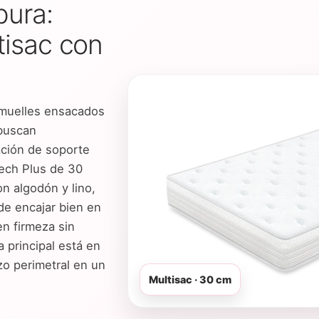
pura:
tisac con
muelles ensacados
 buscan
ación de soporte
ech Plus de 30
n algodón y lino,
de encajar bien en
en firmeza sin
 principal está en
zo perimetral en un
Multisac · 30 cm