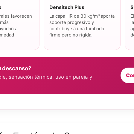
o
Densitech Plus
S
urales favorecen
La capa HR de 30 kg/m³ aporta
E
 más
soporte progresivo y
l
 ayudan a
contribuye a una tumbada
a
humedad
firme pero no rígida.
d
tu descanso?
Co
le, sensación térmica, uso en pareja y