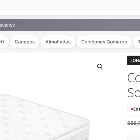
escanso
90
Canapés
Almohadas
Colchones Gomarco
¡OF
C
S
En
606,