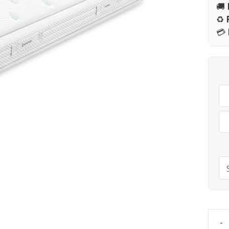
🚚
♻️
💳
-