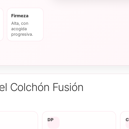
Firmeza
Alta, con
acogida
progresiva.
del Colchón Fusión
DP
C