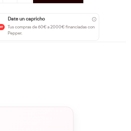
Date un capricho
Tus compras de 60€ a 2000€ financiadas con
Pepper.