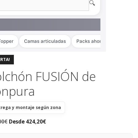
🔍
Topper
Camas articuladas
Packs ahorro
ERTA!
olchón FUSIÓN de
onpura
trega y montaje según zona
00
€
Desde
424,20
€