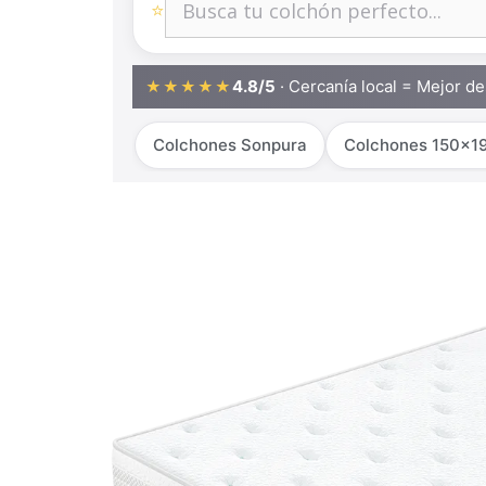
⭐
4.8/5
· Cercanía local = Mejor d
★★★★★
Colchones Sonpura
Colchones 150x1