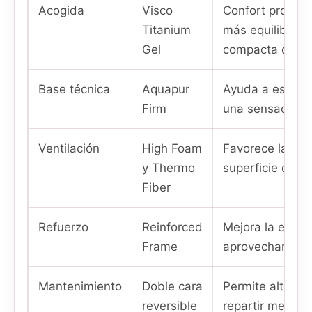
Acogida
Visco
Confort progres
Titanium
más equilibrada
Gel
compacta clásic
Base técnica
Aquapur
Ayuda a estabil
Firm
una sensación 
Ventilación
High Foam
Favorece la circ
y Thermo
superficie de 
Fiber
Refuerzo
Reinforced
Mejora la estab
Frame
aprovechar mejo
Mantenimiento
Doble cara
Permite alterna
reversible
repartir mejor e