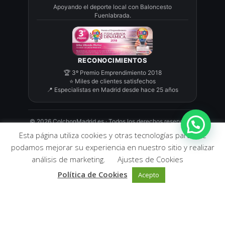
Apoyando el deporte local con Baloncesto
Fuenlabrada.
RECONOCIMIENTOS
🏆 3º Premio Emprendimiento 2018
⭐ Miles de clientes satisfechos
📍 Especialistas en Madrid desde hace 25 años
©
2026
ColchonMadrid.es · Todos los derechos reservados
Esta página utiliza cookies y otras tecnologías para que
podamos mejorar su experiencia en nuestro sitio y realizar
análisis de marketing.
Ajustes de Cookies
Política de Cookies
Acepto
2026 - Colchón Tienda de descanso Fuenlabrada (Madrid) -
Colchones Fuenlabrada - Compra tu colchón con el mejor
asesoramiento.