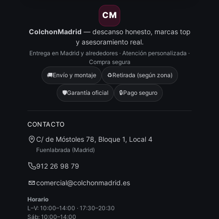
CM
ColchonMadrid
— descanso honesto, marcas top
y asesoramiento real.
Entrega en Madrid y alrededores · Atención personalizada ·
Compra segura
🚚
Envío y montaje
♻️
Retirada (según zona)
🛡️
Garantía oficial
🔒
Pago seguro
CONTACTO
C/ de Móstoles 78, Bloque 1, Local 4
Fuenlabrada (Madrid)
912 26 98 79
comercial@colchonmadrid.es
Horario
L–V: 10:00–14:00 · 17:30–20:30
Sáb: 10:00–14:00