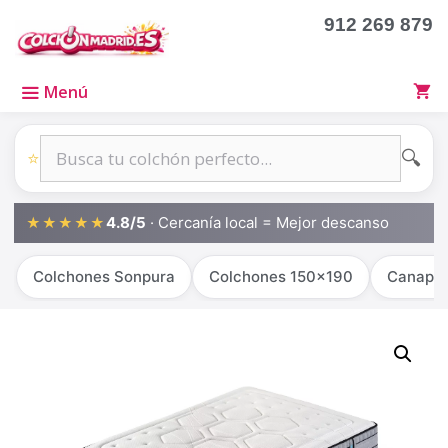
912 269 879
Menú
🔍
⭐
4.8/5
· Cercanía local = Mejor descanso
★★★★★
Colchones Sonpura
Colchones 150x190
Canapé