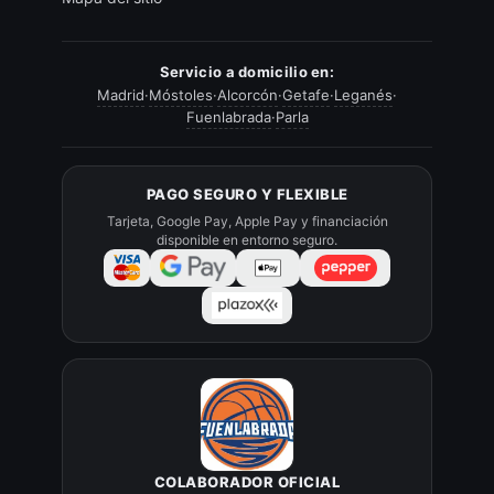
Servicio a domicilio en:
Madrid
·
Móstoles
·
Alcorcón
·
Getafe
·
Leganés
·
Fuenlabrada
·
Parla
PAGO SEGURO Y FLEXIBLE
Tarjeta, Google Pay, Apple Pay y financiación
disponible en entorno seguro.
COLABORADOR OFICIAL