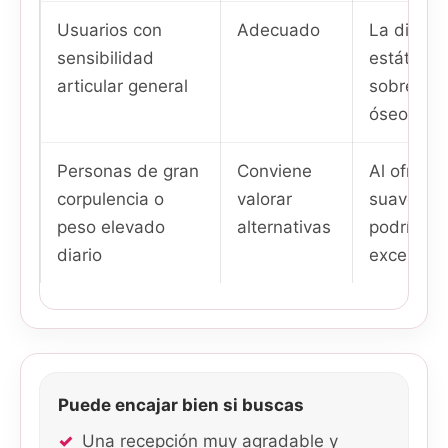
Usuarios con
Adecuado
La disper
sensibilidad
estáticas
articular general
sobrecar
óseos.
Personas de gran
Conviene
Al ofrece
corpulencia o
valorar
suave, lo
peso elevado
alternativas
podrían p
diario
excesiva.
Puede encajar bien si buscas
Una recepción muy agradable y