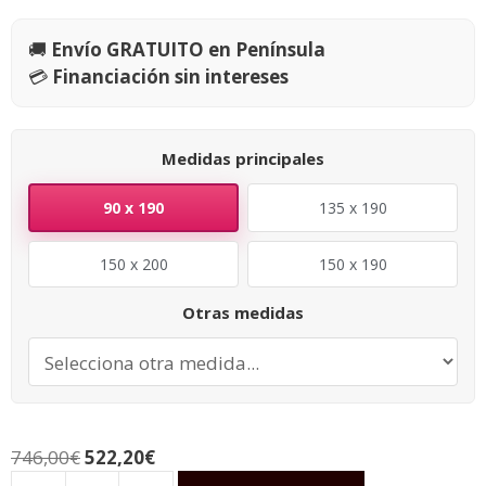
🚚
Envío GRATUITO en Península
💳
Financiación sin intereses
Medidas principales
90 x 190
135 x 190
150 x 200
150 x 190
Otras medidas
746,00
€
522,20
€