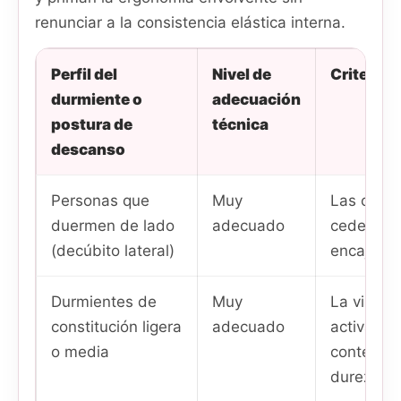
renunciar a la consistencia elástica interna.
Perfil del
Nivel de
Criterio 
durmiente o
adecuación
postura de
técnica
descanso
Personas que
Muy
Las capas
duermen de lado
adecuado
ceden loc
(decúbito lateral)
encaje su
Durmientes de
Muy
La viscoe
constitución ligera
adecuado
activa fá
o media
contenido
durezas.