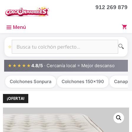
912 269 879
Menú
🔍
⭐
4.8/5
· Cercanía local = Mejor descanso
★★★★★
Colchones Sonpura
Colchones 150x190
Canapé
¡OFERTA!