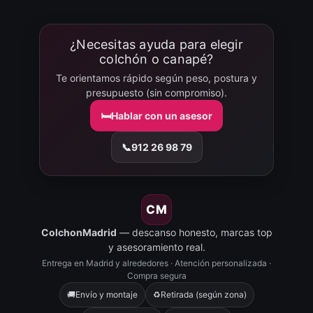
¿Necesitas ayuda para elegir
colchón o canapé?
Te orientamos rápido según peso, postura y
presupuesto (sin compromiso).
🛏️
Hablar con un asesor
📞
912 26 98 79
CM
ColchonMadrid
— descanso honesto, marcas top
y asesoramiento real.
Entrega en Madrid y alrededores · Atención personalizada ·
Compra segura
🚚
Envío y montaje
♻️
Retirada (según zona)