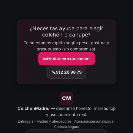
¿Necesitas ayuda para elegir
colchón o canapé?
Te orientamos rápido según peso, postura y
presupuesto (sin compromiso).
🛏️
Hablar con un asesor
📞
912 26 98 79
CM
ColchonMadrid
— descanso honesto, marcas top
y asesoramiento real.
Entrega en Madrid y alrededores · Atención personalizada ·
Compra segura