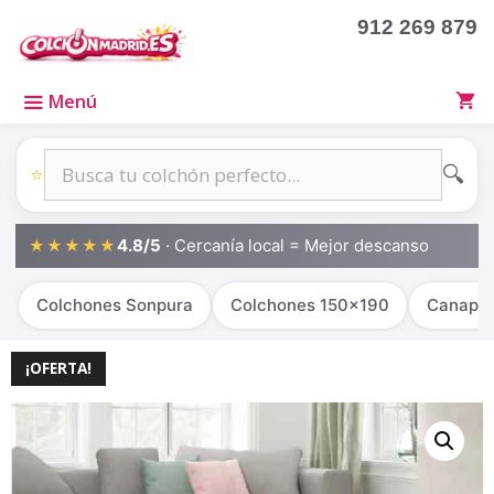
912 269 879
Menú
🔍
⭐
4.8/5
· Cercanía local = Mejor descanso
★★★★★
Colchones Sonpura
Colchones 150x190
Canapé
¡OFERTA!