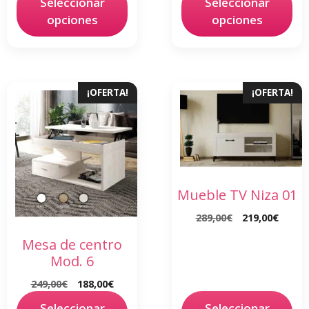
Seleccionar
Seleccionar
opciones
opciones
¡OFERTA!
¡OFERTA!
Mueble TV Niza 01
289,00
€
219,00
€
Mesa de centro
Mod. 6
249,00
€
188,00
€
Seleccionar
Seleccionar