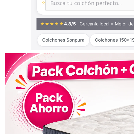
⭐
4.8/5
· Cercanía local = Mejor d
★★★★★
Colchones Sonpura
Colchones 150x1