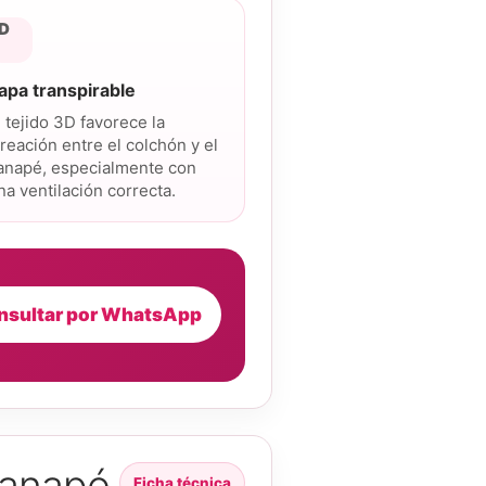
D
apa transpirable
l tejido 3D favorece la
ireación entre el colchón y el
anapé, especialmente con
na ventilación correcta.
nsultar por WhatsApp
canapé
Ficha técnica