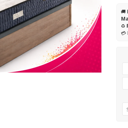
🚚
Ma
♻️
💳