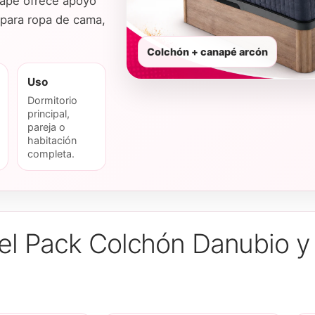
anapé ofrece apoyo
r para ropa de cama,
Colchón + canapé arcón
Uso
Dormitorio
principal,
pareja o
habitación
completa.
del Pack Colchón Danubio y