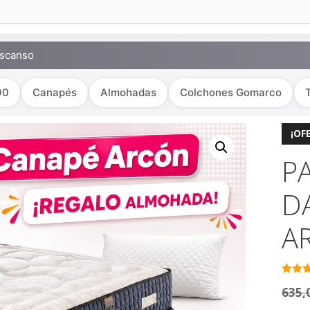
escanso
90
Canapés
Almohadas
Colchones Gomarco
¡OF
P
D
A
5
de 
635,