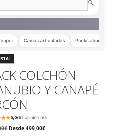
🔍
Topper
Camas articuladas
Packs ahorro
ERTA!
ACK COLCHÓN
ANUBIO Y CANAPÉ
RCÓN
5,0/5
1 opinión real
5
00
€
Desde
499,00
€