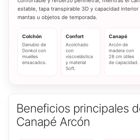
confortable y refuerzo perimetral, mientras el c
estable, tapa transpirable 3D y capacidad interio
mantas u objetos de temporada.
Colchón
Confort
Canapé
Danubio de
Acolchado
Arcón de
Donkol con
con
madera con
muelles
viscoelástica
28 cm útiles
ensacados.
y material
de capacidad.
Soft.
Beneficios principales 
Canapé Arcón