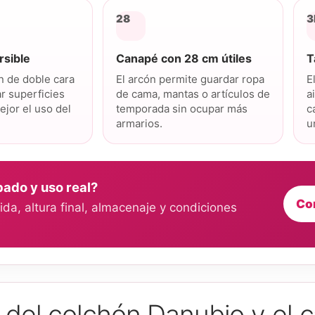
28
3
rsible
Canapé con 28 cm útiles
T
n de doble cara
El arcón permite guardar ropa
E
ar superficies
de cama, mantas o artículos de
a
ejor el uso del
temporada sin ocupar más
c
armarios.
u
bado y uso real?
Co
da, altura final, almacenaje y condiciones
s del colchón Danubio y el 