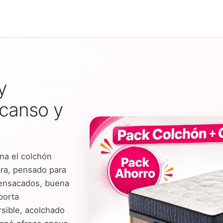
y
canso y
a el colchón
ra, pensado para
ensacados, buena
porta
sible, acolchado