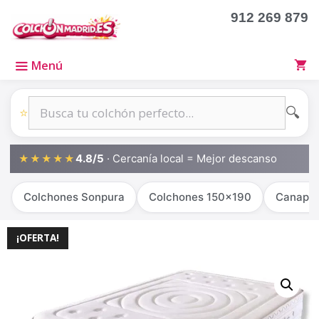
912 269 879
Menú
🔍
⭐
4.8/5
· Cercanía local = Mejor descanso
★★★★★
Colchones Sonpura
Colchones 150x190
Canapé
¡OFERTA!