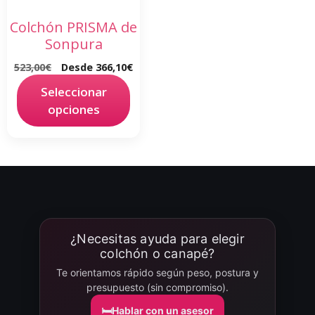
Colchón PRISMA de
Sonpura
523,00
€
Desde
366,10
€
Seleccionar
opciones
¿Necesitas ayuda para elegir
colchón o canapé?
Te orientamos rápido según peso, postura y
presupuesto (sin compromiso).
🛏️
Hablar con un asesor