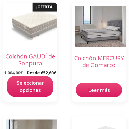
¡OFERTA!
Colchón GAUDÍ de
Colchón MERCURY
Sonpura
de Gomarco
1.004,00
€
Desde
652,60
€
Seleccionar
opciones
Leer más