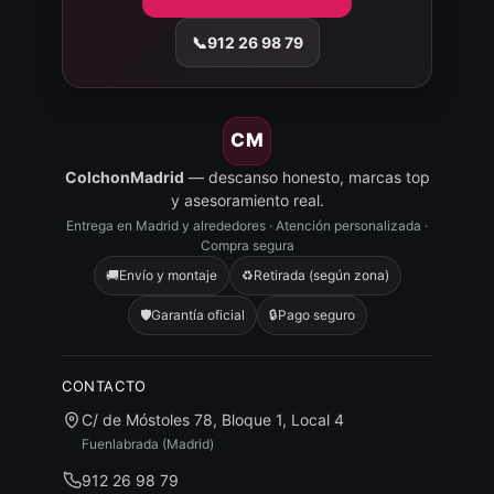
📞
912 26 98 79
CM
ColchonMadrid
— descanso honesto, marcas top
y asesoramiento real.
Entrega en Madrid y alrededores · Atención personalizada ·
Compra segura
🚚
Envío y montaje
♻️
Retirada (según zona)
🛡️
Garantía oficial
🔒
Pago seguro
CONTACTO
C/ de Móstoles 78, Bloque 1, Local 4
Fuenlabrada (Madrid)
912 26 98 79