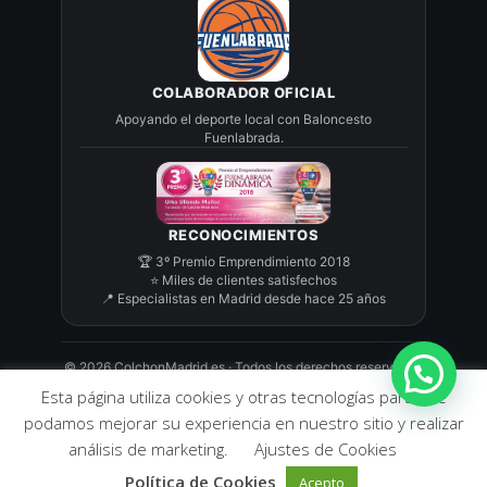
COLABORADOR OFICIAL
Apoyando el deporte local con Baloncesto
Fuenlabrada.
RECONOCIMIENTOS
🏆 3º Premio Emprendimiento 2018
⭐ Miles de clientes satisfechos
📍 Especialistas en Madrid desde hace 25 años
©
2026
ColchonMadrid.es · Todos los derechos reservados
Esta página utiliza cookies y otras tecnologías para que
podamos mejorar su experiencia en nuestro sitio y realizar
374,41
€
análisis de marketing.
Ajustes de Cookies
Desde
Política de Cookies
332,45
€
Acepto