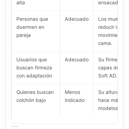
alta
ensacados.
Personas que
Adecuado
Los muelles
duermen en
reducir la tr
pareja
movimiento e
cama.
Usuarios que
Adecuado
Su firmeza 5
buscan firmeza
capas de vis
con adaptación
Soft AD.
Quienes buscan
Menos
Su altura ap
colchón bajo
indicado
hace más vol
modelos de pe
```